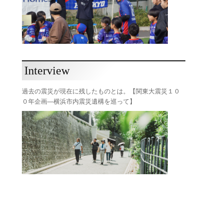
Interview
過去の震災が現在に残したものとは。【関東大震災１０
０年企画―横浜市内震災遺構を巡って】