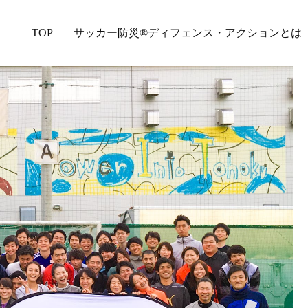
Main
TOP
Skip
サッカー防災®︎ディフェンス・アクションとは
menu
to
primary
content