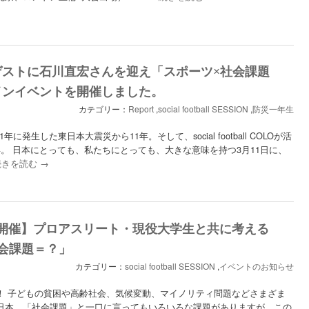
ゲストに石川直宏さんを迎え「スポーツ×社会課題
インイベントを開催しました。
カテゴリー：
Report
,
social football SESSION
,
防災一年生
11年に発生した東日本大震災から11年。そして、social football COLOが活
。 日本にとっても、私たちにとっても、大きな意味を持つ3月11日に、
続きを読む
→
曜開催】プロアスリート・現役大学生と共に考える
会課題＝？」
カテゴリー：
social football SESSION
,
イベントのお知らせ
！ 子どもの貧困や高齢社会、気候変動、マイノリティ問題などさまざま
日本。「社会課題」と一口に言ってもいろいろな課題がありますが、この