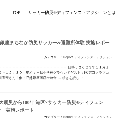
Main
TOP
Skip
Skip
サッカー防災®︎ディフェンス・アクションとは
menu
to
to
primary
secondary
18 戸越銀座まちなか防災サッカー&避難所体験 実施レポー
content
content
カテゴリー：
Report
,
ディフェンス・アクション
＝＝＝＝＝＝＝＝＝＝＝＝＝＝＝＝＝＝＝＝ 日時：２０２３年１１月１
０～１２：３０ 場所：戸越小学校グラウンドゲスト：FC東京クラブコ
川直宏さん主催：戸越銀座商店街連合 …
続きを読む
→
0関東大震災から100年 港区×サッカー防災®︎ディフェン
ン 実施レポート
カテゴリー：
Report
,
ディフェンス・アクション