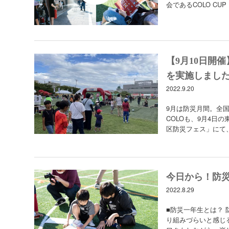
会であるCOLO CUP
【9月10日開
を実施しまし
2022.9.20
9月は防災月間。全国各
COLOも、9月4
区防災フェス」にて
今日から！防
2022.8.29
■防災一年生とは？
り組みづらいと感じ