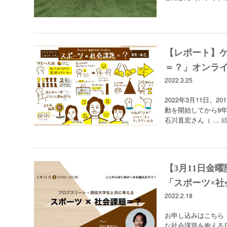
【レポート】
＝？」オンラ
2022.3.25
2022年3月11日。20
動を開始してから9年
石川直宏さん（ …
【3月11日金
「スポーツ×社
2022.2.18
お申し込みはこちら
な社会課題を抱える