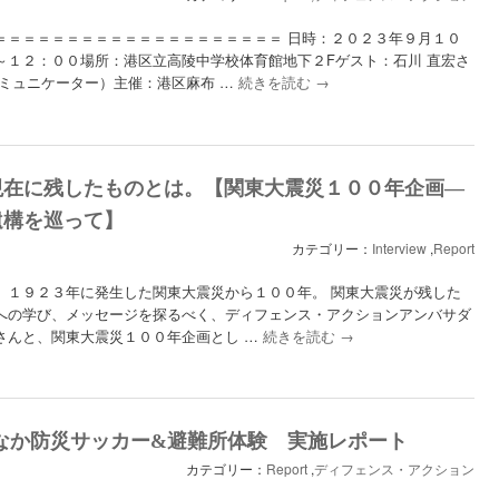
＝＝＝＝＝＝＝＝＝＝＝＝＝＝＝＝＝＝＝＝ 日時：２０２３年９月１０
～１２：００場所：港区立高陵中学校体育館地下２Fゲスト：石川 直宏さ
コミュニケーター）主催：港区麻布 …
続きを読む
→
現在に残したものとは。【関東大震災１００年企画―
遺構を巡って】
カテゴリー：
Interview
,
Report
。１９２３年に発生した関東大震災から１００年。 関東大震災が残した
への学び、メッセージを探るべく、ディフェンス・アクションアンバサダ
さんと、関東大震災１００年企画とし …
続きを読む
→
2 まちなか防災サッカー&避難所体験 実施レポート
カテゴリー：
Report
,
ディフェンス・アクション