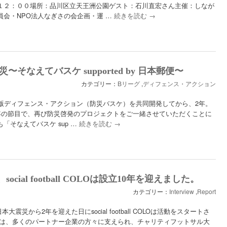
１２：００場所：品川区立天王洲公園ゲスト：石川直宏さん主催：しなが
員会・NPO法人なぎさの会企画・運 …
続きを読む
→
防災〜そなえてバスケ supported by 日本郵便〜
カテゴリー：
Bリーグ
,
ディフェンス・アクション
スケ版ディフェンス・アクション（防災バスケ）を共同開発してから、2年。
0年の節目で、再び防災啓発のプロジェクトをご一緒させていただくことに
「そなえてバスケ sup …
続きを読む
→
、social football COLOは設立10年を迎えました。
カテゴリー：
Interview
,
Report
日本大震災から2年を迎えた日にsocial football COLOは活動をスタートさ
初は、多くのパートナー企業の方々に支えられ、チャリティフットサル大