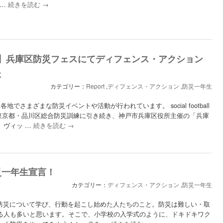
 …
続きを読む
→
催】兵庫区防災フェスにてディフェンス・アクション
た
カテゴリー：
Report
,
ディフェンス・アクション
,
防災一年生
地でさまざまな防災イベントや活動が行われています。 social football
日の東京都・品川区総合防災訓練に引き続き、神戸市兵庫区役所主催の「兵庫
、ヴィッ …
続きを読む
→
災一年生宣言！
カテゴリー：
ディフェンス・アクション
,
防災一年生
 防災について学び、行動を起こし始めた人たちのこと。防災は難しい・取
る人も多いと思います。そこで、小学校の入学式のように、ドキドキワク