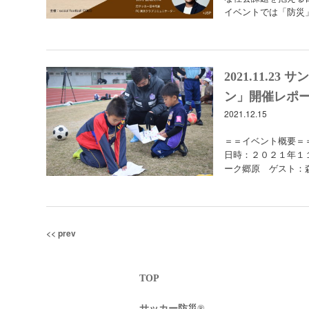
イベントでは「防災
2021.11.
ン」開催レポ
2021.12.15
＝＝イベント概要＝
日時：２０２１年１
ーク郷原 ゲスト：
Post
<<
prev
navigation
TOP
サッカー防災®