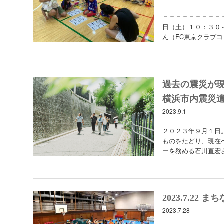
＝＝＝＝＝＝＝＝＝
日（土）１０：３０
ん（FC東京クラブ
過去の震災が
横浜市内震災
2023.9.1
２０２３年９月１日
ものをたどり、現在
ーを務める石川直宏
2023.7.2
2023.7.28