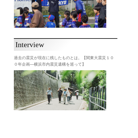
Interview
過去の震災が現在に残したものとは。【関東大震災１０
０年企画―横浜市内震災遺構を巡って】